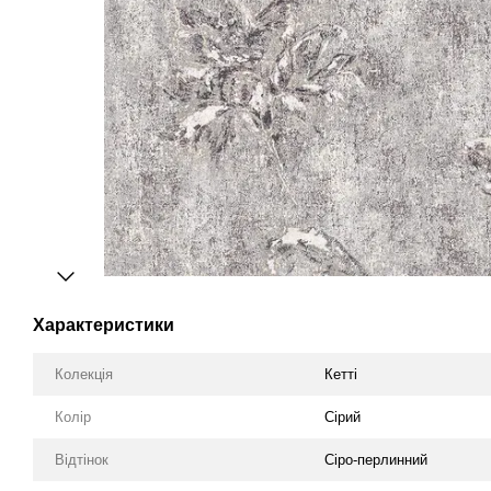
Характеристики
Колекція
Кетті
Колір
Сірий
Відтінок
Сіро-перлинний