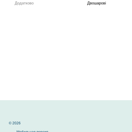
Додатково
Двошарові
© 2026