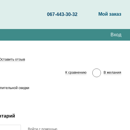
Мой заказ
067-443-30-32
Вход
Оставить отзыв
К сравнению
В желания
пительной скидки
нтарий
Войти с помощью