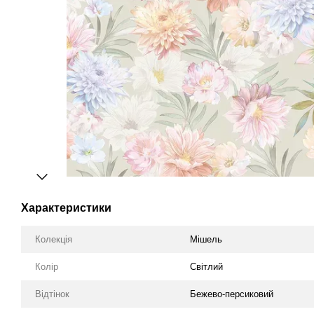
Характеристики
Колекція
Мішель
Колір
Світлий
Відтінок
Бежево-персиковий