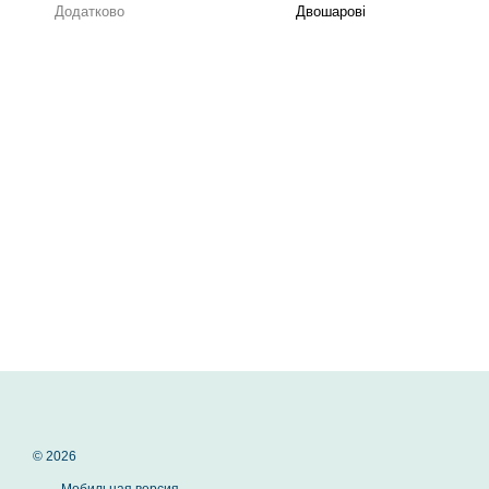
Додатково
Двошарові
© 2026