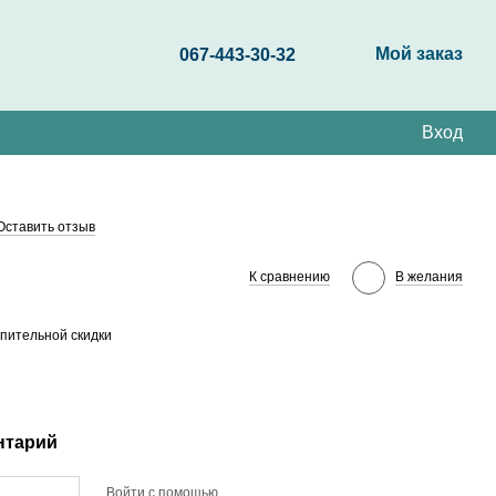
Мой заказ
067-443-30-32
Вход
Оставить отзыв
К сравнению
В желания
пительной скидки
нтарий
Войти с помощью