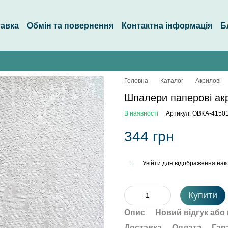
тавка
Обмін та повернення
Контактна інформація
Б
Головна
Каталог
Акрилові
Шпалери паперові ак
В наявності
Артикул: OBKA-4150
344 грн
Увійти
для відображення нак
%
Купити
Опис
Новий відгук або
Доставка
Оплата
Гар