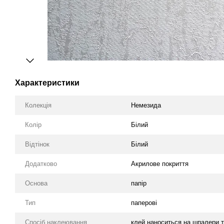
Характеристики
Колекція
Немезида
Колір
Білий
Відтінок
Білий
Додатково
Акрилове покриття
Основа
папір
Тип
паперові
Спосіб наклеювання
клей наноситься на шпалери т