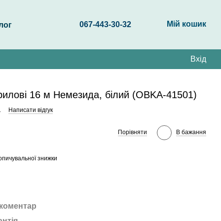
Мій кошик
067-443-30-32
лог
Вхід
риловi 16 м Немезида, білий (OBKA-41501)
1
Написати відгук
Порівняти
В бажання
опичувальної знижки
 коментар
антія