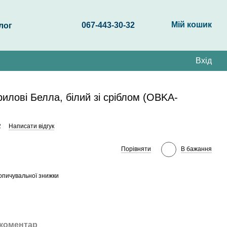
Мій кошик
067-443-30-32
лог
Вхід
иловi Белла, білий зі сріблом (OBKA-
2
Написати відгук
Порівняти
В бажання
опичувальної знижки
 коментар