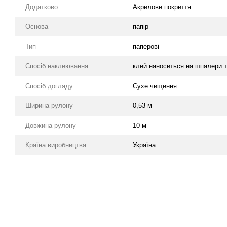
Додатково
Акрилове покриття
Основа
папір
Тип
паперові
Спосіб наклеювання
клей наноситься на шпалери т
Спосіб догляду
Cухе чищення
Ширина рулону
0,53 м
Довжина рулону
10 м
Країна виробництва
Україна