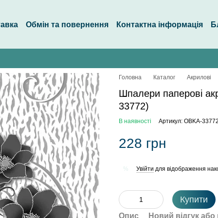
тавка
Обмін та повернення
Контактна інформація
Б
Головна
Каталог
Акрилові
Шпалери паперові акр
33772)
В наявності
Артикул: OBKA-3377
228 грн
Увійти
для відображення нак
%
Купити
Опис
Новий відгук або