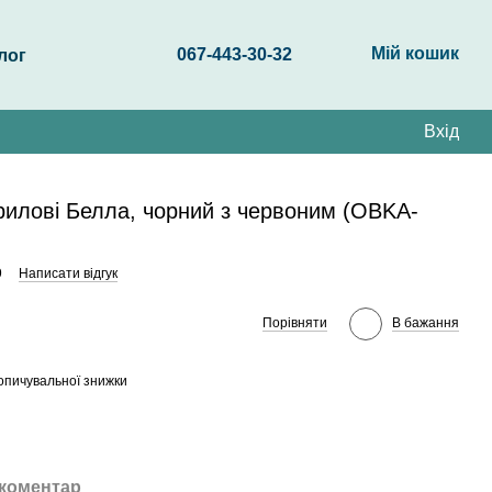
Мій кошик
067-443-30-32
лог
Вхід
риловi Белла, чорний з червоним (OBKA-
9
Написати відгук
Порівняти
В бажання
опичувальної знижки
 коментар