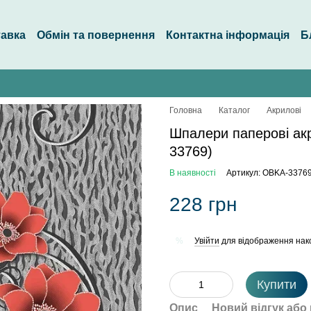
тавка
Обмін та повернення
Контактна інформація
Б
Головна
Каталог
Акрилові
Шпалери паперові ак
33769)
В наявності
Артикул: OBKA-3376
228 грн
Увійти
для відображення нак
%
Купити
Опис
Новий відгук або