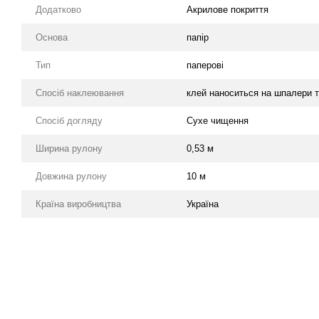
Додатково
Акрилове покриття
Основа
папір
Тип
паперові
Спосіб наклеювання
клей наноситься на шпалери т
Спосіб догляду
Cухе чищення
Ширина рулону
0,53 м
Довжина рулону
10 м
Країна виробництва
Україна