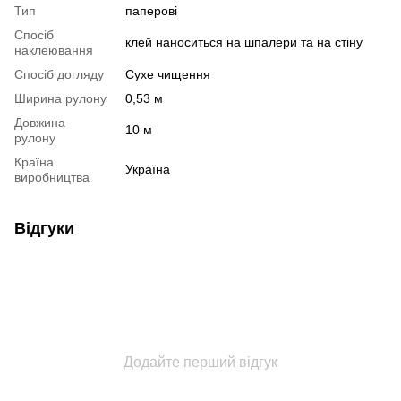
Тип
паперові
Спосіб
клей наноситься на шпалери та на стіну
наклеювання
Спосіб догляду
Cухе чищення
Ширина рулону
0,53 м
Довжина
10 м
рулону
Країна
Україна
виробництва
Відгуки
Додайте перший відгук