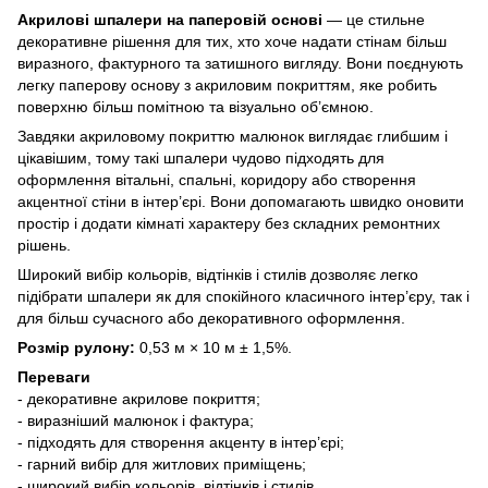
Акрилові шпалери на паперовій основі
— це стильне
декоративне рішення для тих, хто хоче надати стінам більш
виразного, фактурного та затишного вигляду. Вони поєднують
легку паперову основу з акриловим покриттям, яке робить
поверхню більш помітною та візуально об’ємною.
Завдяки акриловому покриттю малюнок виглядає глибшим і
цікавішим, тому такі шпалери чудово підходять для
оформлення вітальні, спальні, коридору або створення
акцентної стіни в інтер’єрі. Вони допомагають швидко оновити
простір і додати кімнаті характеру без складних ремонтних
рішень.
Широкий вибір кольорів, відтінків і стилів дозволяє легко
підібрати шпалери як для спокійного класичного інтер’єру, так і
для більш сучасного або декоративного оформлення.
Розмір рулону:
0,53 м × 10 м ± 1,5%.
Переваги
- декоративне акрилове покриття;
- виразніший малюнок і фактура;
- підходять для створення акценту в інтер’єрі;
- гарний вибір для житлових приміщень;
- широкий вибір кольорів, відтінків і стилів.