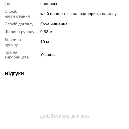
Тип
паперові
Спосіб
клей наноситься на шпалери та на стіну
наклеювання
Спосіб догляду
Cухе чищення
Ширина рулону
0,53 м
Довжина
10 м
рулону
Країна
Україна
виробництва
Відгуки
Додайте перший відгук