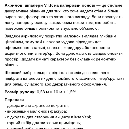
Акрилові шпалери V.I.P. на паперовій основі
— це стильне
декоративне рішення для тих, хто хоче надати стінам більш
виразного, фактурного та затишного вигляду. Вони поєднують
легку паперову основу з акриловим покриттям, яке робить
поверхню більш помітною та візуально об’ємною.
Завдяки акриловому покриттю малюнок виглядає глибшим і
цікавішим, тому такі шпалери чудово підходять для
оформлення вітальні, спальні, коридору або створення
акцентної стіни в інтер’єрі. Вони допомагають швидко оновити
простір і додати кімнаті характеру без складних ремонтних
рішень.
Широкий вибір кольорів, відтінків і стилів дозволяє легко
підібрати шпалери як для спокійного класичного інтер’єру, так і
для більш сучасного або декоративного оформлення.
Розмір рулону:
0,53 м × 10 м ± 1,5%.
Переваги
- декоративне акрилове покриття;
- виразніший малюнок і фактура;
- підходять для створення акценту в інтер’єрі;
- гарний вибір для житлових приміщень;
- широкий вибір кольорів, відтінків і стилів.