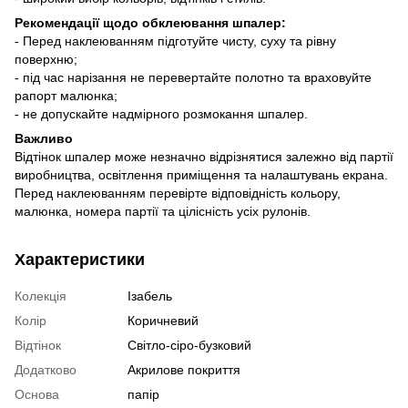
Рекомендації щодо обклеювання шпалер:
- Перед наклеюванням підготуйте чисту, суху та рівну
поверхню;
- під час нарізання не перевертайте полотно та враховуйте
рапорт малюнка;
- не допускайте надмірного розмокання шпалер.
Важливо
Відтінок шпалер може незначно відрізнятися залежно від партії
виробництва, освітлення приміщення та налаштувань екрана.
Перед наклеюванням перевірте відповідність кольору,
малюнка, номера партії та цілісність усіх рулонів.
Характеристики
Колекція
Ізабель
Колір
Коричневий
Відтінок
Світло-сіро-бузковий
Додатково
Акрилове покриття
Основа
папір