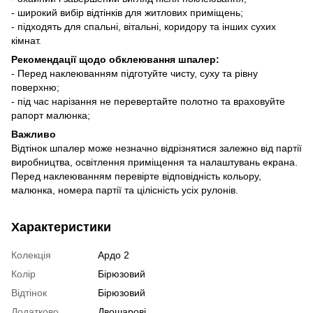
- широкий вибір відтінків для житлових приміщень;
- підходять для спальні, вітальні, коридору та інших сухих
кімнат.
Рекомендації щодо обклеювання шпалер:
- Перед наклеюванням підготуйте чисту, суху та рівну
поверхню;
- під час нарізання не перевертайте полотно та враховуйте
рапорт малюнка;
Важливо
Відтінок шпалер може незначно відрізнятися залежно від партії
виробництва, освітлення приміщення та налаштувань екрана.
Перед наклеюванням перевірте відповідність кольору,
малюнка, номера партії та цілісність усіх рулонів.
Характеристики
Колекція
Ардо 2
Колір
Бірюзовий
Відтінок
Бірюзовий
Додатково
Двошарові