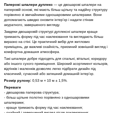
Паперові шпалери дуплекс
— це двошарові шпалери на
паперовій основі, які мають більш щільну та надійну структуру
порівняно зі звичайними одношаровими шпалерами. Вони
допомагають швидко оновити інтер’єр і надати стінам
акуратного, завершеного вигляду.
Завдяки двошаровій структурі дуплексні шпалери краще
тримають форму під час наклеювання та виглядають більш
виразно на стіні. Це практичний вибір для житлових
приміщень, де важливі охайність, приємний зовнішній вигляд і
комфортна домашня атмосфера.
Такі шпалери добре підходять для спальні, вітальні, коридору
або іншого сухого приміщення. Широкий асортимент кольорів,
відтінків і малюнків дозволяє легко підібрати дизайн під
класичний, сучасний або затишний домашній інтер’єр.
Розмір рулону:
0,53 м × 10 м ± 1,5%.
Переваги
- двошарова паперова структура;
- більш щільне полотно порівняно з одношаровими
шпалерами;
- краще тримають форму під час наклеювання;
- охайний і завершений вигляд після поклеювання;