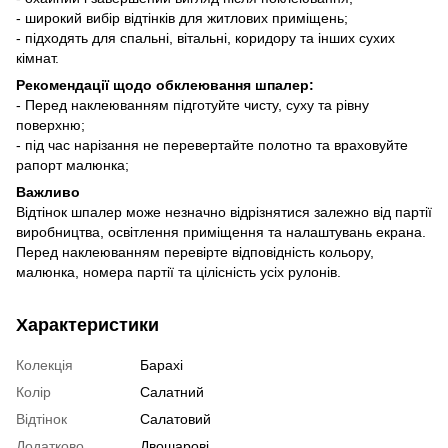
- широкий вибір відтінків для житлових приміщень;
- підходять для спальні, вітальні, коридору та інших сухих
кімнат.
Рекомендації щодо обклеювання шпалер:
- Перед наклеюванням підготуйте чисту, суху та рівну
поверхню;
- під час нарізання не перевертайте полотно та враховуйте
рапорт малюнка;
Важливо
Відтінок шпалер може незначно відрізнятися залежно від партії
виробництва, освітлення приміщення та налаштувань екрана.
Перед наклеюванням перевірте відповідність кольору,
малюнка, номера партії та цілісність усіх рулонів.
Характеристики
Колекція
Барахі
Колір
Салатний
Відтінок
Салатовий
Додатково
Двошарові