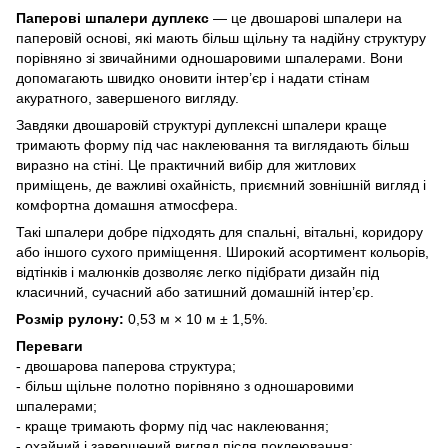
Паперові шпалери дуплекс
— це двошарові шпалери на
паперовій основі, які мають більш щільну та надійну структуру
порівняно зі звичайними одношаровими шпалерами. Вони
допомагають швидко оновити інтер’єр і надати стінам
акуратного, завершеного вигляду.
Завдяки двошаровій структурі дуплексні шпалери краще
тримають форму під час наклеювання та виглядають більш
виразно на стіні. Це практичний вибір для житлових
приміщень, де важливі охайність, приємний зовнішній вигляд і
комфортна домашня атмосфера.
Такі шпалери добре підходять для спальні, вітальні, коридору
або іншого сухого приміщення. Широкий асортимент кольорів,
відтінків і малюнків дозволяє легко підібрати дизайн під
класичний, сучасний або затишний домашній інтер’єр.
Розмір рулону:
0,53 м × 10 м ± 1,5%.
Переваги
- двошарова паперова структура;
- більш щільне полотно порівняно з одношаровими
шпалерами;
- краще тримають форму під час наклеювання;
- охайний і завершений вигляд після поклеювання;