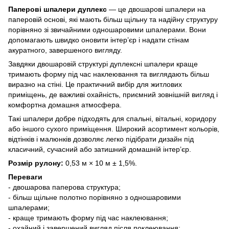
Паперові шпалери дуплекс
— це двошарові шпалери на
паперовій основі, які мають більш щільну та надійну структуру
порівняно зі звичайними одношаровими шпалерами. Вони
допомагають швидко оновити інтер’єр і надати стінам
акуратного, завершеного вигляду.
Завдяки двошаровій структурі дуплексні шпалери краще
тримають форму під час наклеювання та виглядають більш
виразно на стіні. Це практичний вибір для житлових
приміщень, де важливі охайність, приємний зовнішній вигляд і
комфортна домашня атмосфера.
Такі шпалери добре підходять для спальні, вітальні, коридору
або іншого сухого приміщення. Широкий асортимент кольорів,
відтінків і малюнків дозволяє легко підібрати дизайн під
класичний, сучасний або затишний домашній інтер’єр.
Розмір рулону:
0,53 м × 10 м ± 1,5%.
Переваги
- двошарова паперова структура;
- більш щільне полотно порівняно з одношаровими
шпалерами;
- краще тримають форму під час наклеювання;
- охайний і завершений вигляд після поклеювання;