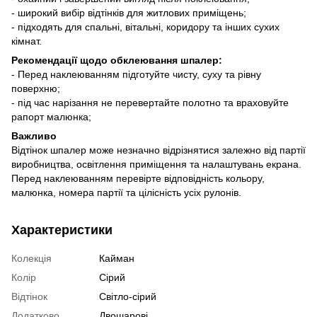
- широкий вибір відтінків для житлових приміщень;
- підходять для спальні, вітальні, коридору та інших сухих
кімнат.
Рекомендації щодо обклеювання шпалер:
- Перед наклеюванням підготуйте чисту, суху та рівну
поверхню;
- під час нарізання не перевертайте полотно та враховуйте
рапорт малюнка;
Важливо
Відтінок шпалер може незначно відрізнятися залежно від партії
виробництва, освітлення приміщення та налаштувань екрана.
Перед наклеюванням перевірте відповідність кольору,
малюнка, номера партії та цілісність усіх рулонів.
Характеристики
Колекція
Кайман
Колір
Сірий
Відтінок
Світло-сірий
Додатково
Двошарові