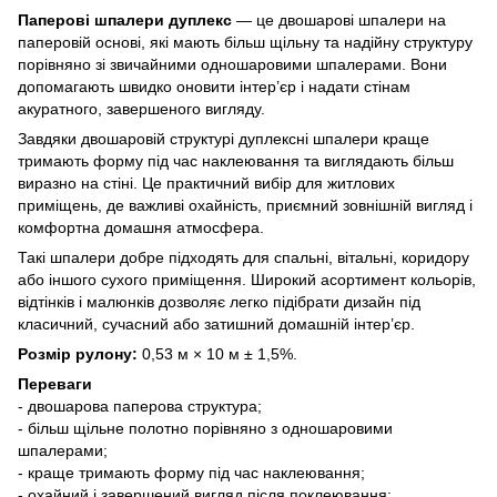
Паперові шпалери дуплекс
— це двошарові шпалери на
паперовій основі, які мають більш щільну та надійну структуру
порівняно зі звичайними одношаровими шпалерами. Вони
допомагають швидко оновити інтер’єр і надати стінам
акуратного, завершеного вигляду.
Завдяки двошаровій структурі дуплексні шпалери краще
тримають форму під час наклеювання та виглядають більш
виразно на стіні. Це практичний вибір для житлових
приміщень, де важливі охайність, приємний зовнішній вигляд і
комфортна домашня атмосфера.
Такі шпалери добре підходять для спальні, вітальні, коридору
або іншого сухого приміщення. Широкий асортимент кольорів,
відтінків і малюнків дозволяє легко підібрати дизайн під
класичний, сучасний або затишний домашній інтер’єр.
Розмір рулону:
0,53 м × 10 м ± 1,5%.
Переваги
- двошарова паперова структура;
- більш щільне полотно порівняно з одношаровими
шпалерами;
- краще тримають форму під час наклеювання;
- охайний і завершений вигляд після поклеювання;