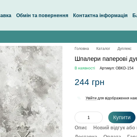
тавка
Обмін та повернення
Контактна інформація
Б
Головна
Каталог
Дуплекс
Шпалери паперові ду
В наявності
Артикул: OBKD-154
244 грн
Увійти
для відображення нак
%
Купити
Опис
Новий відгук або
Доставка
Оплата
Гар