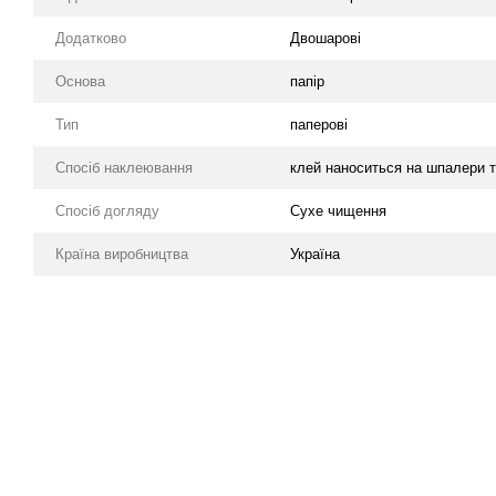
Додатково
Двошарові
Основа
папір
Тип
паперові
Спосіб наклеювання
клей наноситься на шпалери т
Спосіб догляду
Cухе чищення
Країна виробництва
Україна