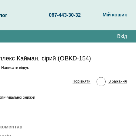
Мій кошик
067-443-30-32
лог
Вхід
плекс Кайман, сірий (OBKD-154)
Написати відгук
Порівняти
В бажання
опичувальної знижки
 коментар
антія