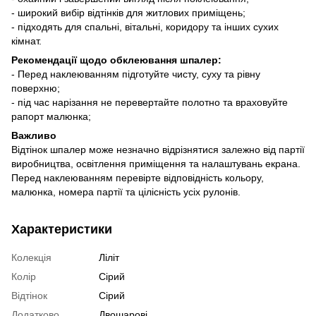
- широкий вибір відтінків для житлових приміщень;
- підходять для спальні, вітальні, коридору та інших сухих
кімнат.
Рекомендації щодо обклеювання шпалер:
- Перед наклеюванням підготуйте чисту, суху та рівну
поверхню;
- під час нарізання не перевертайте полотно та враховуйте
рапорт малюнка;
Важливо
Відтінок шпалер може незначно відрізнятися залежно від партії
виробництва, освітлення приміщення та налаштувань екрана.
Перед наклеюванням перевірте відповідність кольору,
малюнка, номера партії та цілісність усіх рулонів.
Характеристики
Колекція
Ліліт
Колір
Сірий
Відтінок
Сірий
Додатково
Двошарові