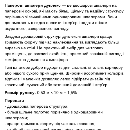
Паперові шпалери дуплекс
— це двошарові шпалери на
паперовій основі, які мають більш щільну та надійну структуру
порівняно зі звичайними одношаровими шпалерами. Вони
допомагають швидко оновити інтер’єр і надати стінам
акуратного, завершеного вигляду.
Завдяки двошаровій структурі дуплексні шпалери краще
тримають форму під час наклеювання та виглядають більш
виразно на стіні. Це практичний вибір для житлових
приміщень, де важливі охайність, приємний зовнішній вигляд і
комфортна домашня атмосфера.
Такі шпалери добре підходять для спальні, вітальні, коридору
або іншого сухого приміщення. Широкий асортимент кольорів,
відтінків і малюнків дозволяє легко підібрати дизайн під
класичний, сучасний або затишний домашній інтер’єр.
Розмір рулону:
0,53 м × 10 м ± 1,5%.
Переваги
- двошарова паперова структура;
- більш щільне полотно порівняно з одношаровими
шпалерами;
- краще тримають форму під час наклеювання;
- охайний і завершений вигляд після поклеювання;