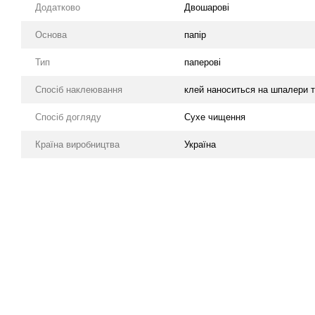
Додатково
Двошарові
Основа
папір
Тип
паперові
Спосіб наклеювання
клей наноситься на шпалери т
Спосіб догляду
Cухе чищення
Країна виробництва
Україна