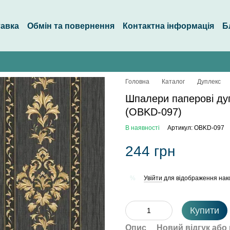
тавка
Обмін та повернення
Контактна інформація
Б
Головна
Каталог
Дуплекс
Шпалери паперові ду
(OBKD-097)
В наявності
Артикул: OBKD-097
244 грн
Увійти
для відображення нак
%
Купити
Опис
Новий відгук або