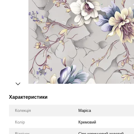
Характеристики
Колекція
Маріса
Колір
Кремовий
Відтінок
Сіро-коричневий-золотий