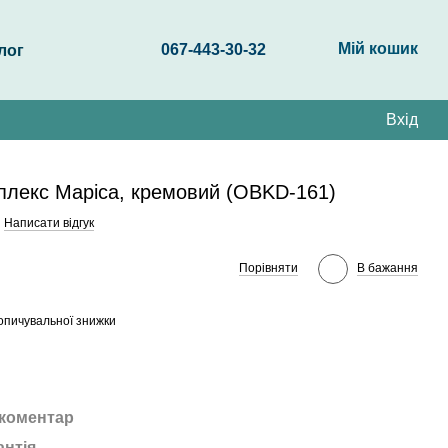
Мій кошик
067-443-30-32
лог
Вхід
плекс Маріса, кремовий (OBKD-161)
Написати відгук
Порівняти
В бажання
опичувальної знижки
 коментар
антія