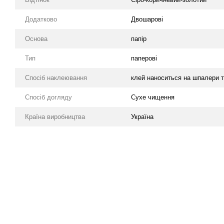
Додатково
Двошарові
Основа
папір
Тип
паперові
Спосіб наклеювання
клей наноситься на шпалери т
Спосіб догляду
Cухе чищення
Країна виробництва
Україна