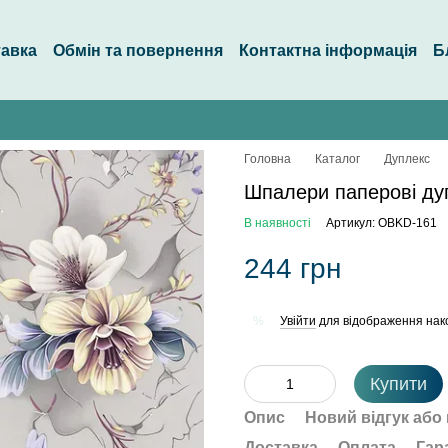
тавка
Обмін та повернення
Контактна інформація
Б
Головна
Каталог
Дуплекс
Шпалери паперові ду
В наявності
Артикул: OBKD-161
244 грн
Увійти
для відображення нак
%
Купити
Опис
Новий відгук або
Доставка
Оплата
Гар