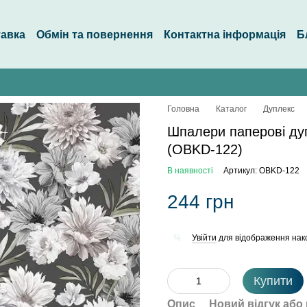
тавка
Обмін та повернення
Контактна інформація
Б
Головна
Каталог
Дуплекс
Шпалери паперові ду
(OBKD-122)
В наявності
Артикул: OBKD-122
244 грн
Увійти
для відображення нак
%
Купити
Опис
Новий відгук або