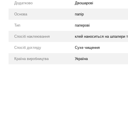
Додатково
Двошарові
Основа
папір
Тип
паперові
Спосіб наклеювання
клей наноситься на шпалери т
Спосіб догляду
Cухе чищення
Країна виробництва
Україна