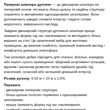
Паперові шпалери дуплекс
— це двошарові шпалери на
паперовій основі, які мають більш щільну та надійну структуру
порівняно зі звичайними одношаровими шпалерами. Вони
допомагають швидко оновити інтер’єр і надати стінам
акуратного, завершеного вигляду.
Завдяки двошаровій структурі дуплексні шпалери краще
тримають форму під час наклеювання та виглядають більш
виразно на стіні. Це практичний вибір для житлових
приміщень, де важливі охайність, приємний зовнішній вигляд і
комфортна домашня атмосфера.
Такі шпалери добре підходять для спальні, вітальні, коридору
або іншого сухого приміщення. Широкий асортимент кольорів,
відтінків і малюнків дозволяє легко підібрати дизайн під
класичний, сучасний або затишний домашній інтер’єр.
Розмір рулону:
0,53 м × 10 м ± 1,5%.
Переваги
- двошарова паперова структура;
- більш щільне полотно порівняно з одношаровими
шпалерами;
- краще тримають форму під час наклеювання;
- охайний і завершений вигляд після поклеювання;