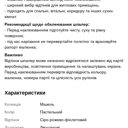
- широкий вибір відтінків для житлових приміщень;
- підходять для спальні, вітальні, коридору та інших сухих
кімнат.
Рекомендації щодо обклеювання шпалер:
- Перед наклеюванням підготуйте чисту, суху та рівну
поверхню;
- під час нарізання не перевертайте полотно та враховуйте
рапорт малюнка;
Важливо
Відтінок шпалер може незначно відрізнятися залежно від партії
виробництва, освітлення приміщення та налаштувань екрана.
Перед наклеюванням перевірте відповідність кольору,
малюнка, номера партії та цілісність усіх рулонів.
Характеристики
Колекція
Мішель
Колір
Пастельний
Відтінок
Сіро-рожево-фіолетовий
Додатково
Двошарові