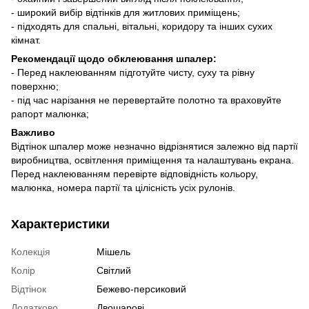
- широкий вибір відтінків для житлових приміщень;
- підходять для спальні, вітальні, коридору та інших сухих
кімнат.
Рекомендації щодо обклеювання шпалер:
- Перед наклеюванням підготуйте чисту, суху та рівну
поверхню;
- під час нарізання не перевертайте полотно та враховуйте
рапорт малюнка;
Важливо
Відтінок шпалер може незначно відрізнятися залежно від партії
виробництва, освітлення приміщення та налаштувань екрана.
Перед наклеюванням перевірте відповідність кольору,
малюнка, номера партії та цілісність усіх рулонів.
Характеристики
Колекція
Мішель
Колір
Світлий
Відтінок
Бежево-персиковий
Додатково
Двошарові