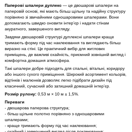
Паперові шпалери дуплекс
— це двошарові шпалери на
паперовій основі, які мають більш щільну та надійну структуру
порівняно зі звичайними одношаровими шпалерами. Вони
допомагають швидко оновити інтер’єр і надати стінам
акуратного, завершеного вигляду.
Завдяки двошаровій структурі дуплексні шпалери краще
тримають форму під час наклеювання та виглядають більш
виразно на стіні. Це практичний вибір для житлових
приміщень, де важливі охайність, приємний зовнішній вигляд і
комфортна домашня атмосфера.
Такі шпалери добре підходять для спальні, вітальні, коридору
або іншого сухого приміщення. Широкий асортимент кольорів,
відтінків і малюнків дозволяє легко підібрати дизайн під
класичний, сучасний або затишний домашній інтер’єр.
Розмір рулону:
0,53 м × 10 м ± 1,5%.
Переваги
- двошарова паперова структура;
- більш щільне полотно порівняно з одношаровими
шпалерами;
- краще тримають форму під час наклеювання;
- охайний і завершений вигляд після поклеювання;