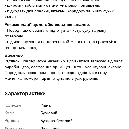
- широкий вибір відтінків для житлових приміщень;
- підходять для спальні, вітальні, коридору та інших сухих
кімнат.
Рекомендації щодо обклеювання шпалер:
- Перед наклеюванням підготуйте чисту, суху та рівну
поверхню;
- під час нарізання не перевертайте полотно та враховуйте
рапорт малюнка;
Важливо
Відтінок шпалер може незначно відрізнятися залежно від партії
виробництва, освітлення приміщення та налаштувань екрана.
Перед наклеюванням перевірте відповідність кольору,
малюнка, номера партії та цілісність усіх рулонів.
Характеристики
Колекція
Ріана
Колір
Бузковий
Відтінок
Бузково-бежевий
Додатково
Двошарові