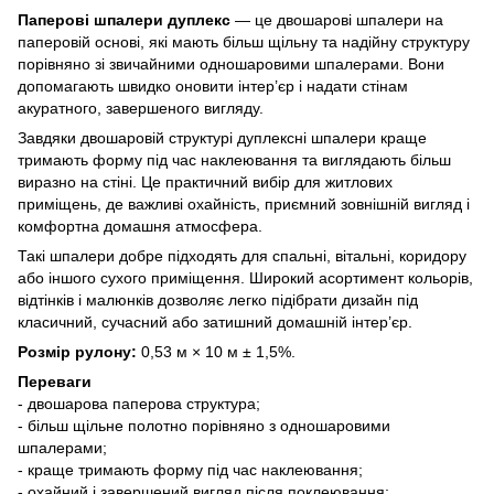
Паперові шпалери дуплекс
— це двошарові шпалери на
паперовій основі, які мають більш щільну та надійну структуру
порівняно зі звичайними одношаровими шпалерами. Вони
допомагають швидко оновити інтер’єр і надати стінам
акуратного, завершеного вигляду.
Завдяки двошаровій структурі дуплексні шпалери краще
тримають форму під час наклеювання та виглядають більш
виразно на стіні. Це практичний вибір для житлових
приміщень, де важливі охайність, приємний зовнішній вигляд і
комфортна домашня атмосфера.
Такі шпалери добре підходять для спальні, вітальні, коридору
або іншого сухого приміщення. Широкий асортимент кольорів,
відтінків і малюнків дозволяє легко підібрати дизайн під
класичний, сучасний або затишний домашній інтер’єр.
Розмір рулону:
0,53 м × 10 м ± 1,5%.
Переваги
- двошарова паперова структура;
- більш щільне полотно порівняно з одношаровими
шпалерами;
- краще тримають форму під час наклеювання;
- охайний і завершений вигляд після поклеювання;