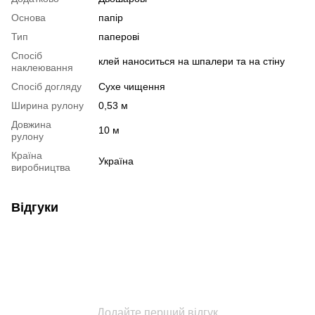
Основа
папір
Тип
паперові
Спосіб
клей наноситься на шпалери та на стіну
наклеювання
Спосіб догляду
Cухе чищення
Ширина рулону
0,53 м
Довжина
10 м
рулону
Країна
Україна
виробництва
Відгуки
Додайте перший відгук