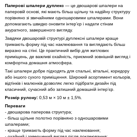
Паперові шпалери дуплекс
— це двошарові шпалери на
паперовій основі, які мають більш щільну та надійну структуру
порівняно зі звичайними одношаровими шпалерами. Вони
допомагають швидко оновити інтер’єр і надати стінам
акуратного, завершеного вигляду.
Завдяки двошаровій структурі дуплексні шпалери краще
тримають форму під час наклеювання та виглядають більш
виразно на стіні. Це практичний вибір для житлових
приміщень, де важливі охайність, приємний зовнішній вигляд і
комфортна домашня атмосфера.
Такі шпалери добре підходять для спальні, вітальні, коридору
або іншого сухого приміщення. Широкий асортимент кольорів,
відтінків і малюнків дозволяє легко підібрати дизайн під
класичний, сучасний або затишний домашній інтер’єр.
Розмір рулону:
0,53 м × 10 м ± 1,5%.
Переваги
- двошарова паперова структура;
- більш щільне полотно порівняно з одношаровими
шпалерами;
- краще тримають форму під час наклеювання;
- охайний і завершений вигляд після поклеювання;