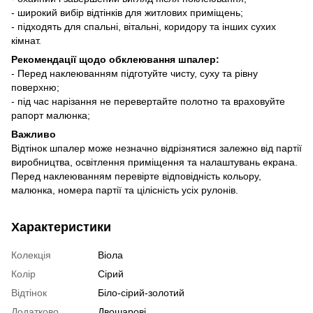
- широкий вибір відтінків для житлових приміщень;
- підходять для спальні, вітальні, коридору та інших сухих
кімнат.
Рекомендації щодо обклеювання шпалер:
- Перед наклеюванням підготуйте чисту, суху та рівну
поверхню;
- під час нарізання не перевертайте полотно та враховуйте
рапорт малюнка;
Важливо
Відтінок шпалер може незначно відрізнятися залежно від партії
виробництва, освітлення приміщення та налаштувань екрана.
Перед наклеюванням перевірте відповідність кольору,
малюнка, номера партії та цілісність усіх рулонів.
Характеристики
Колекція
Віола
Колір
Сірий
Відтінок
Біло-сірий-золотий
Додатково
Двошарові