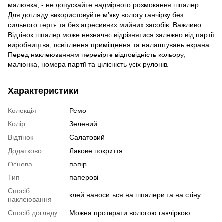
малюнка; - не допускайте надмірного розмокання шпалер.
Для догляду використовуйте м’яку вологу ганчірку без
сильного тертя та без агресивних мийних засобів. Важливо
Відтінок шпалер може незначно відрізнятися залежно від партії
виробництва, освітлення приміщення та налаштувань екрана.
Перед наклеюванням перевірте відповідність кольору,
малюнка, номера партії та цілісність усіх рулонів.
Характеристики
Колекція
Ремо
Колір
Зелений
Відтінок
Салатовий
Додатково
Лакове покриття
Основа
папір
Тип
паперові
Спосіб
клей наноситься на шпалери та на стіну
наклеювання
Спосіб догляду
Можна протирати вологою ганчіркою