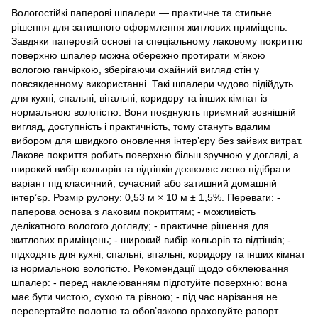
Вологостійкі паперові шпалери — практичне та стильне
рішення для затишного оформлення житлових приміщень.
Завдяки паперовій основі та спеціальному лаковому покриттю
поверхню шпалер можна обережно протирати м’якою
вологою ганчіркою, зберігаючи охайний вигляд стін у
повсякденному використанні. Такі шпалери чудово підійдуть
для кухні, спальні, вітальні, коридору та інших кімнат із
нормальною вологістю. Вони поєднують приємний зовнішній
вигляд, доступність і практичність, тому стануть вдалим
вибором для швидкого оновлення інтер’єру без зайвих витрат.
Лакове покриття робить поверхню більш зручною у догляді, а
широкий вибір кольорів та відтінків дозволяє легко підібрати
варіант під класичний, сучасний або затишний домашній
інтер’єр. Розмір рулону: 0,53 м × 10 м ± 1,5%. Переваги: -
паперова основа з лаковим покриттям; - можливість
делікатного вологого догляду; - практичне рішення для
житлових приміщень; - широкий вибір кольорів та відтінків; -
підходять для кухні, спальні, вітальні, коридору та інших кімнат
із нормальною вологістю. Рекомендації щодо обклеювання
шпалер: - перед наклеюванням підготуйте поверхню: вона
має бути чистою, сухою та рівною; - під час нарізання не
перевертайте полотно та обов’язково враховуйте рапорт